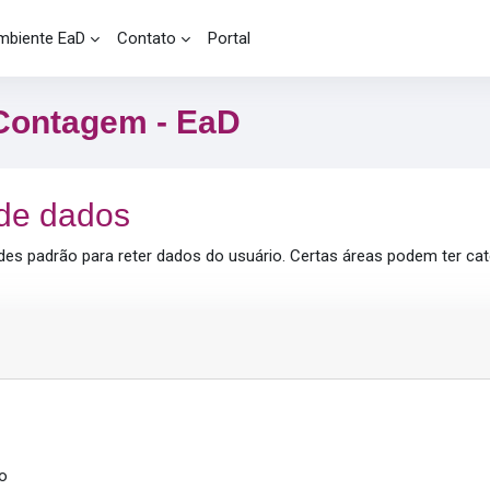
mbiente EaD
Contato
Portal
Contagem - EaD
de dados
des padrão para reter dados do usuário. Certas áreas podem ter cate
o