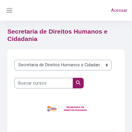
Ir para o conteúdo principal
Acessar
Painel lateral
Secretaria de Direitos Humanos e
Cidadania
Categorias de Cursos
Buscar cursos
Buscar cursos