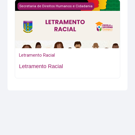
Letramento Racial
Secretaria de Direitos Humanos e Cidadania
Letramento Racial
Letramento Racial