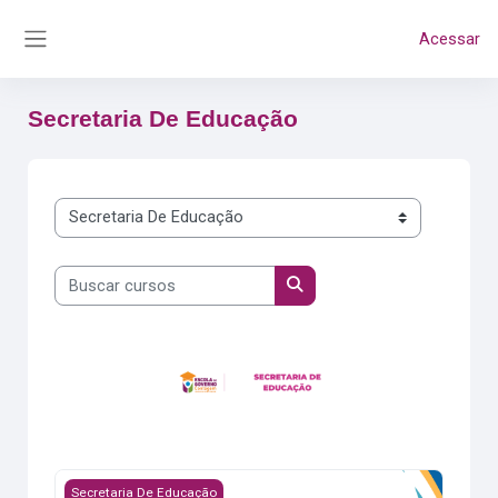
Ir para o conteúdo principal
Acessar
Painel lateral
Secretaria De Educação
Categorias de Cursos
Buscar cursos
Buscar cursos
Formação para Secretários(as) Escolares
Secretaria De Educação